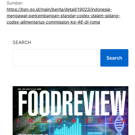
Sumber:
https://bsn.go.id/main/berita/detail/19023/indonesia-
mengawal-perkembangan-standar-codex-dalam-sidang-
codex-alimentarius-commission-ke-46-di-roma
SEARCH
Search