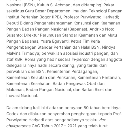
Nasional (BSN), Kukuh S. Achmad, dan didampingi Pakar
sekaligus Guru Besar Departemen Ilmu dan Teknologi Pangan
Institut Pertanian Bogor (IPB), Profesor Purwiyatno Hariyadi;
Deputi Bidang Penganekaragaman Konsumsi dan Keamanan
Pangan Badan Pangan Nasional (Bapanas), Andriko Noto
Susanto; Direktur Perumusan Standar Keamanan dan Mutu
Pangan Bapanas, Yusra Egayanti; Ketua Tim Kerja
Pengembangan Standar Pertanian dan Halal BSN, Nindya
Malvins Trimadya; perwakilan asosiasi industri pangan, dan
staf KBRI Roma yang hadir secara
in-person
dengan anggota
delegasi lainnya hadir secara daring, yang terdiri dari
perwakilan dari BSN, Kementerian Perdagangan,
Kementerian Kelautan dan Perikanan, Kementerian Pertanian,
Kementerian Kesehatan, Badan Pengawas Obat dan
Makanan, Badan Pangan Nasional, dan Badan Riset dan
Inovasi Nasional.
Dalam sidang kali ini diadakan perayaan 60 tahun berdirinya
Codex dan dilakukan penyerahan penghargaan kepada Prof.
Purwiyatno Hariyadi atas pengabdiannya selaku
vice-
chairpersons
CAC Tahun 2017 – 2021 yang telah turut