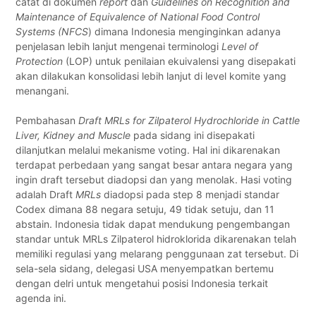
catat di dokumen
report
dan
Guidelines on Recognition and
Maintenance of Equivalence of National Food Control
Systems (NFCS
) dimana Indonesia menginginkan adanya
penjelasan lebih lanjut mengenai terminologi
Level of
Protection
(LOP) untuk penilaian ekuivalensi yang disepakati
akan dilakukan konsolidasi lebih lanjut di level komite yang
menangani.
Pembahasan
Draft MRLs for Zilpaterol Hydrochloride in Cattle
Liver, Kidney and Muscle
pada sidang ini disepakati
dilanjutkan melalui mekanisme voting. Hal ini dikarenakan
terdapat perbedaan yang sangat besar antara negara yang
ingin draft tersebut diadopsi dan yang menolak. Hasi voting
adalah Draft
MRLs
diadopsi pada step 8 menjadi standar
Codex dimana 88 negara setuju, 49 tidak setuju, dan 11
abstain. Indonesia tidak dapat mendukung pengembangan
standar untuk MRLs Zilpaterol hidroklorida dikarenakan telah
memiliki regulasi yang melarang penggunaan zat tersebut. Di
sela-sela sidang, delegasi USA menyempatkan bertemu
dengan delri untuk mengetahui posisi Indonesia terkait
agenda ini.