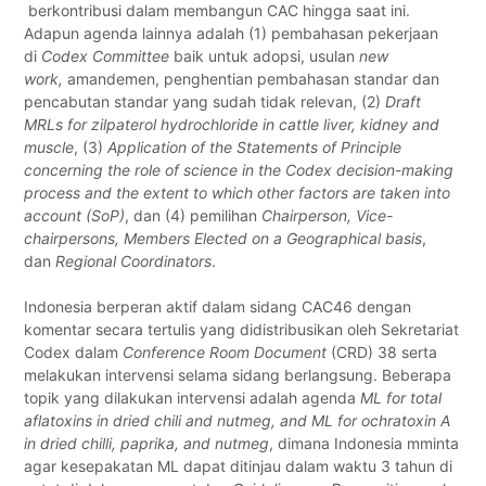
berkontribusi dalam membangun CAC hingga saat ini.
Adapun agenda lainnya adalah (1) pembahasan pekerjaan
di
Codex Committee
baik untuk adopsi, usulan
new
work,
amandemen, penghentian pembahasan standar dan
pencabutan standar yang sudah tidak relevan, (2)
Draft
MRLs for zilpaterol hydrochloride in cattle liver, kidney and
muscle
, (3)
Application of the Statements of Principle
concerning the role of science in the Codex decision-making
process and the extent to which other factors are taken into
account (SoP)
, dan (4) pemilihan
Chairperson, Vice-
chairpersons, Members Elected on a Geographical basis
,
dan
Regional Coordinators
.
Indonesia berperan aktif dalam sidang CAC46 dengan
komentar secara tertulis yang didistribusikan oleh Sekretariat
Codex dalam
Conference Room Document
(CRD) 38 serta
melakukan intervensi selama sidang berlangsung. Beberapa
topik yang dilakukan intervensi adalah agenda
ML for total
aflatoxins in dried chili and nutmeg, and ML for ochratoxin A
in dried chilli, paprika, and nutmeg
, dimana Indonesia mminta
agar kesepakatan ML dapat ditinjau dalam waktu 3 tahun di